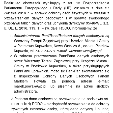
Realizując obowiązek wynikający z art. 13 Rozporządzenia
Parlamentu Europejskiego i Rady (UE) 2016/679 z dnia 27
kwietnia 2016 r. w sprawie ochrony osób fizycznych w związku z
przetwarzaniem danych osobowych i w sprawie swobodnego
przepływu takich danych oraz uchylenia dyrektywy 95/46/WE (Dz.
U. UE. L. 2016. 119. 1) – zw. dalej RODO, informujemy, że
Administratorem Pani/Pana/Państwa danych osobowych są
Warsztaty Terapii Zajęciowej przy Urzędzie Miasta i Gminy
w Piotrkowie Kujawskim, Nowa Wieś 28 A , 88-230 Piotrków
Kujawski, tel: 54 2654278.
e-mail
:
wtznowawies@wp.pl
W zakresu przetwarzania Pani/Pana danych osobowych
przez Warsztaty Terapii Zajęciowej przy Urzędzie Miasta i
Gminy w Piotrkowie Kujawskim, a także przysługujących
Pani/Panu uprawnień, może się Pani/Pan skontaktować się
z Inspektorem Ochrony Danych Osobowych Panem
Markiem Powała za pomocą adresu e-mail:
marek.powal@wp.pl lub pisemnie na adres siedziby
administratora.
3.Państwa dane osobowe są przetwarzane na podstawie art.
6 ust. 1 lit d) RODO – niezbędność przetwarzania do ochrony
żywotnych interesów osoby, której dane dotyczą lub innej